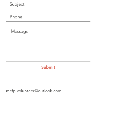
Submit
mcfp.volunteer@outlook.com