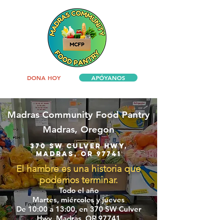
DONA HOY
APÓYANOS
Madras Community Food Pantry
Madras, Oregon
370 SW Culver Hwy,
Madras, OR 97741
El hambre es una historia que
podemos terminar.
Todo el año
Martes, miércoles
y jueves
De 10:00 a 13:00, en 370 SW Culver
Hwy, Madras, OR 97741